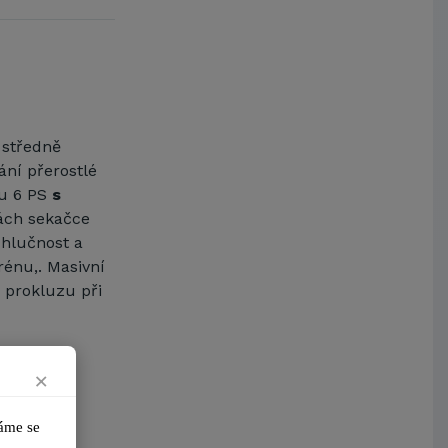
Jihočeská univerzita v Českých
Budějovicích
Metrostav a.s.
UNIVERZITA PARDUBICE
ŠKODA AUTO a.s.
Mendelova univerzita v
Brně,Správa kolejí a menz
 středně
ání přerostlé
Arcibiskupství pražské
u 6 PS
s
Kostelecké uzeniny a.s.
kách sekačce
 hlučnost a
rénu,. Masivní
 prokluzu při
×
me se 