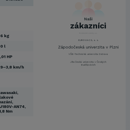
ŠKODA AUTO a.s.
Mendelova univerzita v
Brně,Správa kolejí a menz
Naši
Arcibiskupství pražské
zákazníci
Kostelecké uzeniny a.s.
EUROVIA CS, a. s.
6 kg
Zápodočeská univerzita v Plzni
0 l
VŠB-Technická univerzita Ostrava
Jihočeská univerzita v Českých
,01 HP
Budějovicích
,9–3,8 km/h
Metrostav a.s.
UNIVERZITA PARDUBICE
ŠKODA AUTO a.s.
Mendelova univerzita v
Brně,Správa kolejí a menz
awasaki,
lakové
Arcibiskupství pražské
azání,
J180V-AN74,
Kostelecké uzeniny a.s.
1,8 Nm
EUROVIA CS, a. s.
Zápodočeská univerzita v Plzni
VŠB-Technická univerzita Ostrava