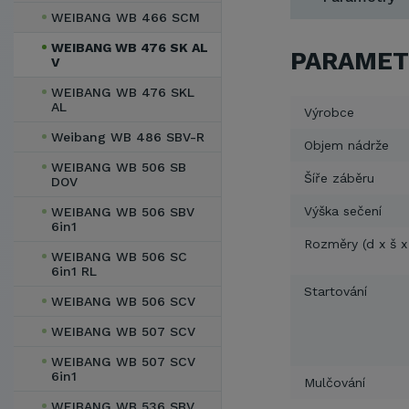
WEIBANG WB 466 SCM
WEIBANG WB 476 SK AL
PARAMET
V
WEIBANG WB 476 SKL
AL
Výrobce
Weibang WB 486 SBV-R
Objem nádrže
WEIBANG WB 506 SB
Šíře záběru
DOV
Výška sečení
WEIBANG WB 506 SBV
6in1
Rozměry (d x š x
WEIBANG WB 506 SC
6in1 RL
Startování
WEIBANG WB 506 SCV
WEIBANG WB 507 SCV
WEIBANG WB 507 SCV
6in1
Mulčování
WEIBANG WB 536 SBV