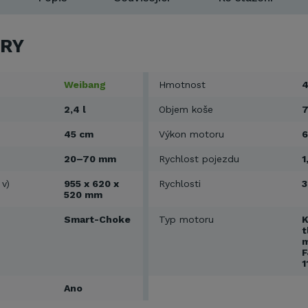
RY
Weibang
Hmotnost
4
2,4 l
Objem koše
7
45 cm
Výkon motoru
6
20–70 mm
Rychlost pojezdu
1
 v)
955 x 620 x
Rychlosti
3
520 mm
Smart-Choke
Typ motoru
K
t
m
F
1
Ano