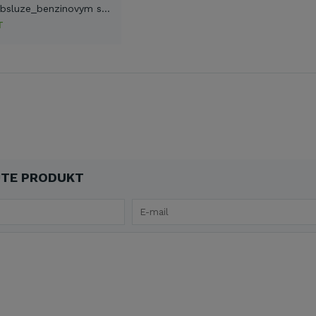
navod_k_obsluze_benzinovym sekackam_VeGA_cz (PDF)
T
TE PRODUKT