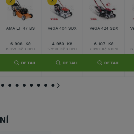
VeGA 46 HWXV
VeGA 46S ECO
VeGA 485 SXHE
6in1
7 182 Kč
9 496 Kč
8 835 Kč
8 690 Kč s DPH
11 490 Kč s DPH
10 690 Kč s DPH
DETAIL
DETAIL
DETAIL
NÍ