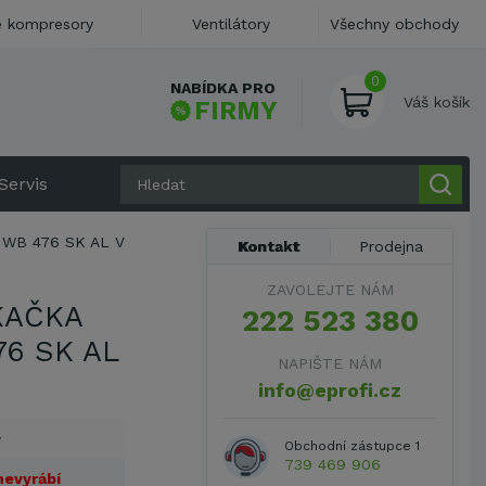
 kompresory
Ventilátory
Všechny obchody
0
NABÍDKA PRO
m
!
Váš košík
FIRMY
Servis
WB 476 SK AL V
Kontakt
Prodejna
ZAVOLEJTE NÁM
KAČKA
222 523 380
6 SK AL
NAPIŠTE NÁM
info@eprofi.cz
y
Obchodní zástupce 1
739 469 906
 nevyrábí