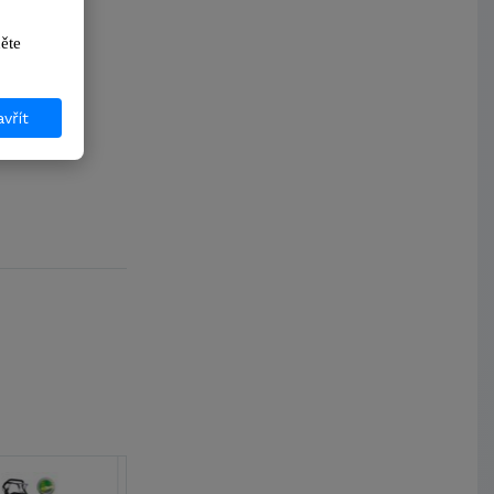
ikněte 
vřít