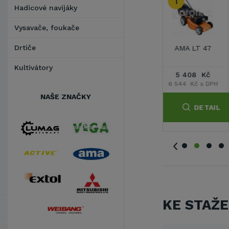
2
3
Hadicové navijáky
Vysavače, foukače
Drtiče
7
AMA LT 47 BS
VeGA 404 SDX
VeGA 424 SDX
Kultivátory
č
6 908 Kč
4 950 Kč
6 107 Kč
DPH
8 359 Kč s DPH
5 990 Kč s DPH
7 390 Kč s DPH
NAŠE ZNAČKY
AIL
DETAIL
DETAIL
DETAIL
KE STAŽE