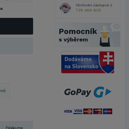
Obchodní zástupce 2
a
739 469 908
Pomocník
s výběrem
pné
Metrostav a.s.
UNIVERZITA PARDUBICE
Diskuze