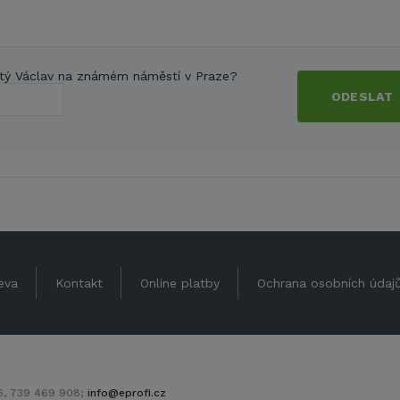
tý Václav na známém náměstí v Praze?
ODESLAT
eva
Kontakt
Online platby
Ochrana osobních údaj
06, 739 469 908;
info@eprofi.cz