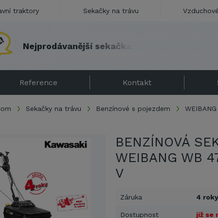
avní traktory
Sekačky na trávu
Vzduchové
N
e
j
p
r
o
d
á
v
a
n
ě
j
š
í
s
e
k
a
č
k
a
v
Č
R
u
n
á
s
s
d
á
r
k
e
Reference
Kontakt
.Com
Sekačky na trávu
Benzínové s pojezdem
WEIBANG 
BENZÍNOVÁ SE
WEIBANG WB 47
V
Záruka
4 rok
Dostupnost
již se