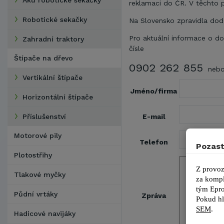
Aku robotické sekačky
reklamaci do ČR. V těchto 
Robotické sekačky
Na Slovensko zpravidla dod
Pro aktuální informace o d
Zahradní traktory
čísle
Štípače na dřevo
0902 262 855
nebo 
Vertikální štípače
Jméno/firma
Horizontální štípače
E-mail
Příslušenství
Motorové pily
Telefon
Pozast
Plotostřihy
Z provoz
Tlakové myčky
za kompl
tým 
Epro
Půdní vrtáky
Zpráva
Pokud hl
SEM
.
Hadicové navijáky