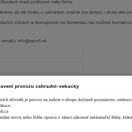
případech hradí poštovné naše firma.
áváme do 48 hodin, u vybraných značek (na dotaz) i druhý den po
odacích lhůtách a dostupnosti na Slovensku nás můžete kontakt
emailu:
info@eprofi.sk
avení provozu zahradni-sekacky
ních důvodů je provoz na našem e-shopu dočasně pozastaven, omlouvá
ikace.
fi.cz
edáte servis nebo řešíte opravu v rámci zákonné reklamační lhůty, kl