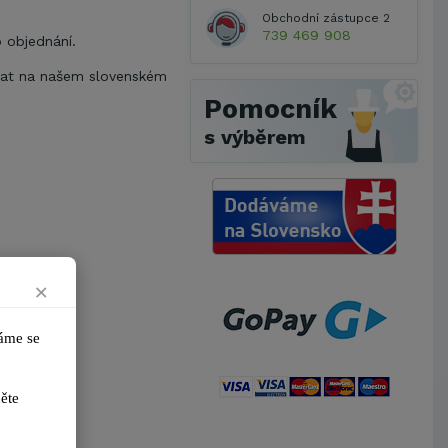
Obchodní zástupce 2
739 469 908
 objednání.
ovat na našem slovenském
Pomocník
s výběrem
×
me se 
ikněte 
Metrostav a.s.