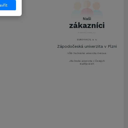
UNIVERZITA PARDUBICE
vřít
ŠKODA AUTO a.s.
Mendelova univerzita v
Naši
Brně,Správa kolejí a menz
zákazníci
Arcibiskupství pražské
Kostelecké uzeniny a.s.
EUROVIA CS, a. s.
Zápodočeská univerzita v Plzni
VŠB-Technická univerzita Ostrava
Jihočeská univerzita v Českých
Budějovicích
Metrostav a.s.
UNIVERZITA PARDUBICE
ŠKODA AUTO a.s.
Mendelova univerzita v
Brně,Správa kolejí a menz
Arcibiskupství pražské
Kostelecké uzeniny a.s.
EUROVIA CS, a. s.
Zápodočeská univerzita v Plzni