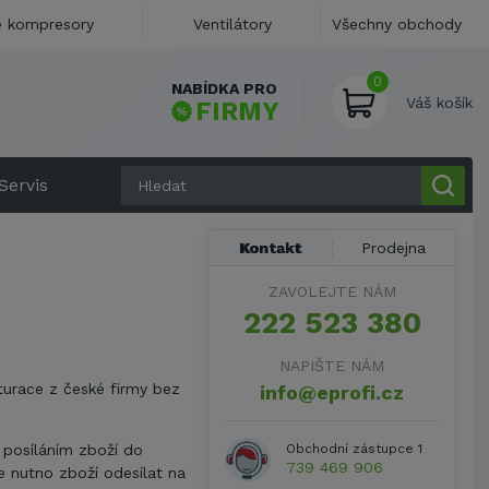
 kompresory
Ventilátory
Všechny obchody
0
NABÍDKA PRO
Váš košík
FIRMY
Servis
Kontakt
Prodejna
ZAVOLEJTE NÁM
222 523 380
NAPIŠTE NÁM
turace z české firmy bez
info@eprofi.cz
 posíláním zboží do
Obchodní zástupce 1
739 469 906
je nutno zboží odesílat na