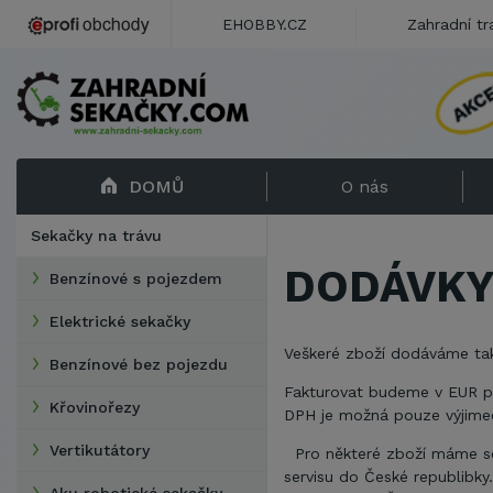
EHOBBY.CZ
Zahradní tr
DOMŮ
O nás
Sekačky na trávu
DODÁVKY
Benzínové s pojezdem
Elektrické sekačky
Veškeré zboží dodáváme ta
Benzínové bez pojezdu
Fakturovat budeme v EUR p
Křovinořezy
DPH je možná pouze výjime
Vertikutátory
Pro některé zboží máme ser
servisu do České republibky.