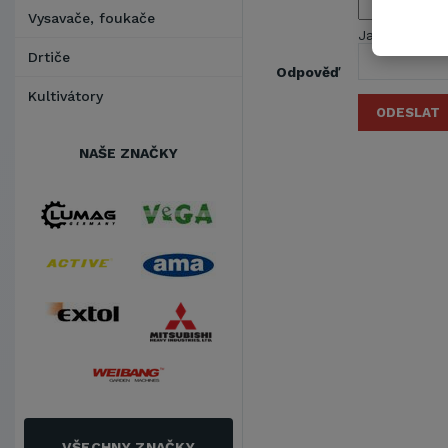
Vysavače, foukače
Jaký je nejob
Drtiče
Odpověď
Kultivátory
ODESLAT
NAŠE ZNAČKY
VŠECHNY ZNAČKY