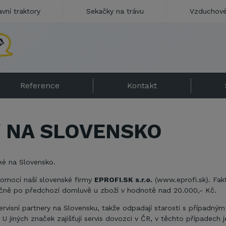
avní traktory
Sekačky na trávu
Vzduchové
N
e
Reference
Kontakt
 NA SLOVENSKO
ké na Slovensko.
omocí naší slovenské firmy
EPROFI.SK s.r.o.
(www.eprofi.sk). Fak
čně po předchozí domluvě u zboží v hodnotě nad 20.000,- Kč.
visní partnery na Slovensku, takže odpadají starosti s případným
 U jiných značek zajišťují servis dovozci v ČR, v těchto případech 