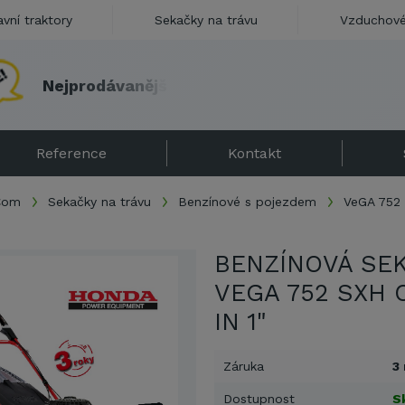
avní traktory
Sekačky na trávu
Vzduchové
N
e
j
p
r
o
d
á
v
a
n
ě
j
š
í
s
e
k
a
č
k
a
v
Č
R
u
n
á
s
s
d
á
r
k
e
Reference
Kontakt
.Com
Sekačky na trávu
Benzínové s pojezdem
VeGA 752
BENZÍNOVÁ SE
VEGA 752 SXH 
IN 1"
Záruka
3
Dostupnost
S