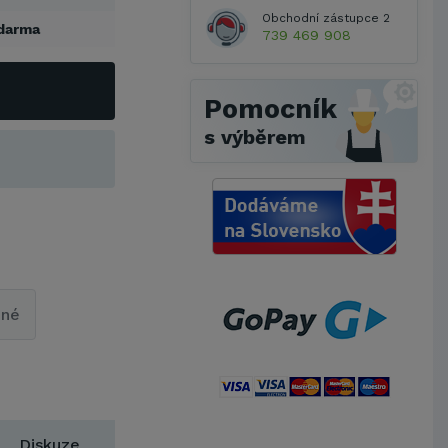
Obchodní zástupce 2
darma
739 469 908
Pomocník
s výběrem
pné
Metrostav a.s.
Diskuze
UNIVERZITA PARDUBICE