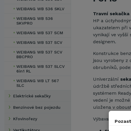
WEIBANG WB 536 SKLV
Travní sekačka 
WEIBANG WB 536
HP a úctyhodným
SKVPRO
ukazatelem při 
WEIBANG WB 537 SCM
vynikají ve vyšší
designem.
WEIBANG WB 537 SCV
WEIBANG WB 537 SCV
Konstrukce ben
BBCPRO
jsou vyrobeny z 
WEIBANG WB 537 SLCV
obrubníků, podez
6in1 RL
Univerzální
sek
WEIBANG WB LT 567
SLC
údržbě středních
systémem ReadySt
Elektrické sekačky
vedení je možné
uložena v oboust
Benzínové bez pojezdu
Výbava
"5 in 1"
o
Křovinořezy
Pozast
sečení se
Vertikutátory