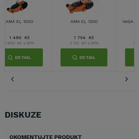
VeGA 32H ECO + AKU set
VeGA 4618 SXH
4 950 Kč
8 091 Kč
5 990 Kč s DPH
9 790 Kč s DPH
DETAIL
DETAIL
DISKUZE
OKOMENTUJTE PRODUKT