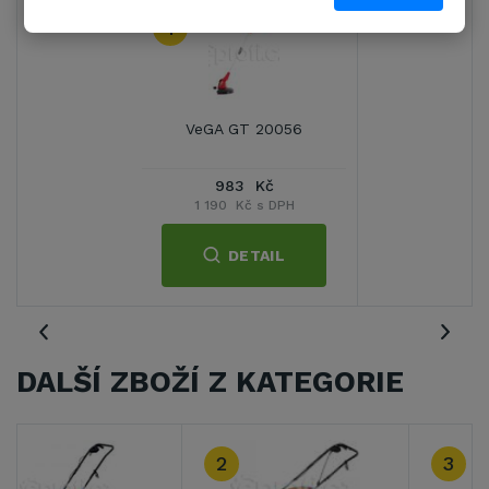
1
VeGA GT 20056
983 Kč
1 190 Kč s DPH
DETAIL
DALŠÍ ZBOŽÍ Z KATEGORIE
3