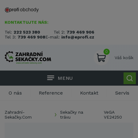
KONTAKTUJTE NÁS:
Tel:
222 523 380
Tel 2:
739 469 906
Tel 3:
739 469 908
E-mail:
info@eprofi.cz
0
Váš košík
MENU
O nás
Reference
Kontakt
Servis
Zahradní-
Sekačky na
VeGA
Sekačky.Com
trávu
VE24250