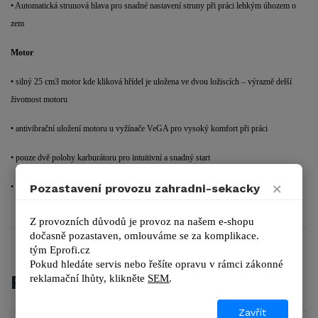
• Automatická strunová hlava pro snadné nastavení struny při práci lehkým úhozem o
zem
Motor
• silný 25 cm3 motor kde kliková hřídel je uložena ve dvou ložiscích – výrazně delší
životnost motoru
• antivibrační uložení motoru u vyžínače VeGA pro vysoký komfort při práci
• pouze dvě polohy karburátoru pro intuitivní a snadný start
×
Pozastavení provozu zahradni-sekacky
• půlená hřídel pro snadnou manipulaci a převoz
Z provozních důvodů je provoz na našem e-shopu 
dočasně pozastaven, omlouváme se za komplikace.
tým 
Eprofi.cz
Pokud hledáte servis nebo řešíte opravu v rámci zákonné 
PŘÍSLUŠENSTVÍ
reklamační lhůty, kl
ikněte 
SEM
.
Zavřít