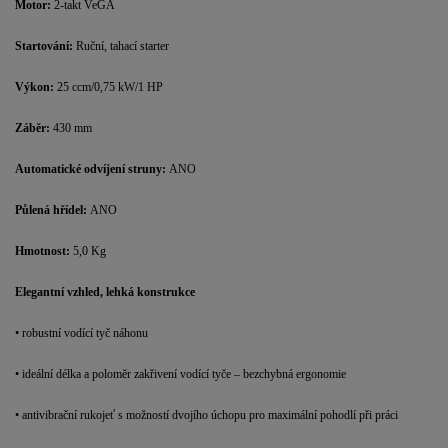
Motor:
2-takt VeGA
Startování:
Ruční, tahací starter
Výkon:
25 ccm/0,75 kW/1 HP
Záběr:
430 mm
Automatické odvíjení struny:
ANO
Půlená hřídel:
ANO
Hmotnost:
5,0 Kg
Elegantní vzhled, lehká konstrukce
• robustní vodící tyč náhonu
• ideální délka a poloměr zakřivení vodící tyče – bezchybná ergonomie
• antivibrační rukojeť s možností dvojího úchopu pro maximální pohodlí při práci