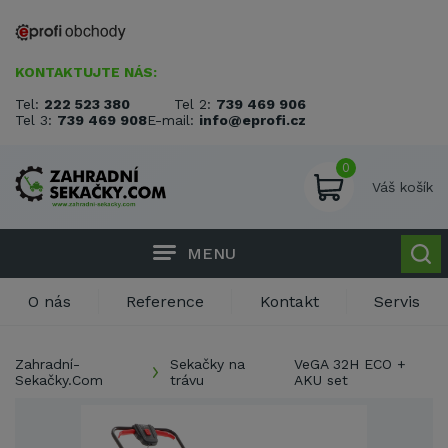
KONTAKTUJTE NÁS:
Tel:
222 523 380
Tel 2:
739 469 906
Tel 3:
739 469 908
E-mail:
info@eprofi.cz
0
Váš košík
MENU
O nás
Reference
Kontakt
Servis
Zahradní-
Sekačky na
VeGA 32H ECO +
Sekačky.Com
trávu
AKU set