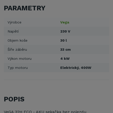
PARAMETRY
Výrobce
Vega
Napětí
230 V
Objem koše
30 l
Šíře záběru
33 cm
Výkon motoru
4 kW
Typ motoru
Elektrický, 400W
POPIS
VeGA 32H ECO - AKU sekačka bez pojezdu