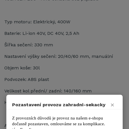
Typ motoru
: Elektrický, 400W
Baterie
: Li-ion 40V, DC 40V, 2,5 Ah
Šířka sečení
: 330 mm
Nastavení výšky sečení
: 20/40/60 mm, manuální
Objem koše
: 30l
Podvozek
: ABS plast
Velikost kol přední/ zadní
: 140/160 mm
Hmostnost
: 13 kg
×
Pozastavení provozu zahradni-sekacky
Z provozních důvodů je provoz na našem e-shopu 
dočasně pozastaven, omlouváme se za komplikace.
AKU sekačka VeGA 32H ECO
přináší vynikající volbu