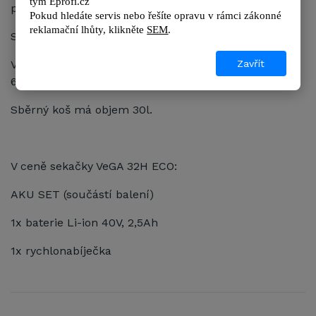
tým 
Eprofi.cz
pro zákazníky.
Pokud hledáte servis nebo řešíte opravu v rámci zákonné 
reklamační lhůty, kl
ikněte 
SEM
.
Slouží pro pravidelné sekání travního porostu.
Zavřít
Výšku sečení lze nastavit do 3 poloh v rozmezí 20 -
60mm.
Sběrný koš má objem 30l.
V ceně sekačky VeGA 32H ECO:
AKU SET (součástí balení)
1x baterie Li-ion 40V, 2,5Ah
1x rychlonabíječka