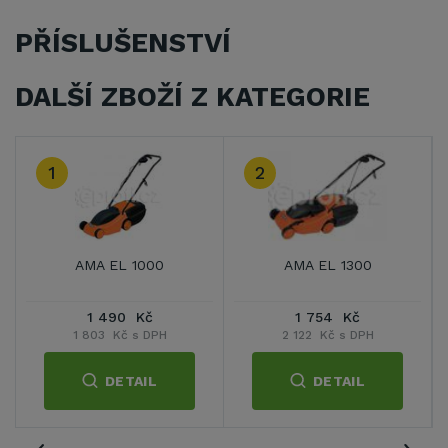
PŘÍSLUŠENSTVÍ
DALŠÍ ZBOŽÍ Z KATEGORIE
2
3
AMA EL 1000
AMA EL 1300
Ve
1 490 Kč
1 754 Kč
1 803 Kč s DPH
2 122 Kč s DPH
9 
DETAIL
DETAIL