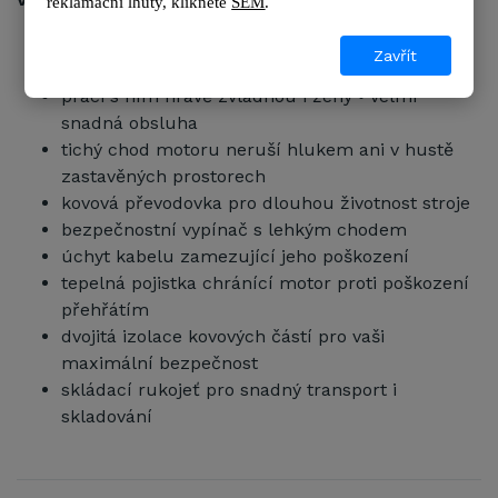
Výhody zahradního kultivátoru
VeGA GT 5333
reklamační lhůty, kl
ikněte 
SEM
.
kompaktní a díky transportním kolečkům i
Zavřít
snadno ovladatelný
práci s ním hravě zvládnou i ženy • velmi
snadná obsluha
tichý chod motoru neruší hlukem ani v hustě
zastavěných prostorech
kovová převodovka pro dlouhou životnost stroje
bezpečnostní vypínač s lehkým chodem
úchyt kabelu zamezující jeho poškození
tepelná pojistka chránící motor proti poškození
přehřátím
dvojitá izolace kovových částí pro vaši
maximální bezpečnost
skládací rukojeť pro snadný transport i
skladování