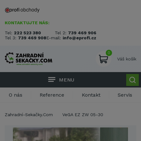
KONTAKTUJTE NÁS:
Tel:
222 523 380
Tel 2:
739 469 906
Tel 3:
739 469 908
E-mail:
info@eprofi.cz
0
Váš košík
MENU
O nás
Reference
Kontakt
Servis
Zahradní-Sekačky.Com
VeGA EZ ZW 05-30