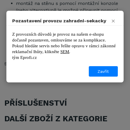
montáž na stěnu s pomocí montážní konzole
(nebo alternativně je možné připevnit pomocí
zemního vrutu na zem)
×
Pozastavení provozu zahradni-sekacky
až o 180 st. je otočný při montáži na stěnu
až o 360 st. je otočný při montáži na zemi
Z provozních důvodů je provoz na našem e-shopu 
dodání ve smontovaném stavu
dočasně pozastaven, omlouváme se za komplikace.
lehká a snadná ovladatelnost
Pokud hledáte servis nebo řešíte opravu v rámci zákonné 
reklamační lhůty, kl
ikněte 
SEM
.
odolná a zároveň velice pohodlná rukojeť
tým 
Eprofi.cz
Součástí balení je postřikovací tryska.
Zavřít
PŘÍSLUŠENSTVÍ
DALŠÍ ZBOŽÍ Z KATEGORIE