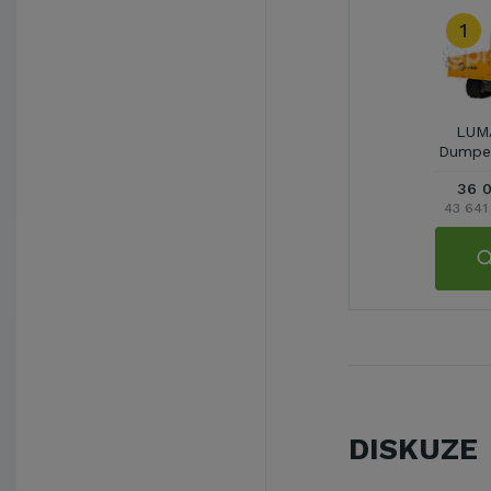
1
LUMA
Dumpe
36 
43 641
DISKUZE