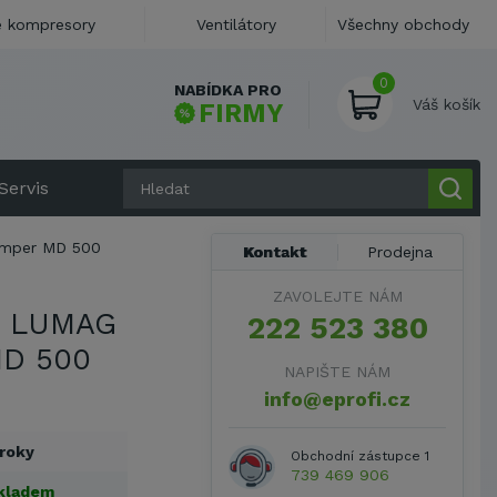
 kompresory
Ventilátory
Všechny obchody
0
NABÍDKA PRO
Váš košík
FIRMY
Servis
umper MD 500
Kontakt
Prodejna
ZAVOLEJTE NÁM
K LUMAG
222 523 380
MD 500
NAPIŠTE NÁM
info@eprofi.cz
 roky
Obchodní zástupce 1
739 469 906
kladem