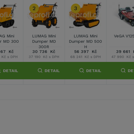
2
3
G Mini
LUMAG Mini
LUMAG Mini
VeGA V12
r MD 300
Dumper MD
Dumper MD 500
300R
H
067 Kč
30 736 Kč
56 397 Kč
39 661 
 Kč s DPH
37 190 Kč s DPH
68 241 Kč s DPH
47 990 Kč 
DETAIL
DETAIL
DETAIL
DE