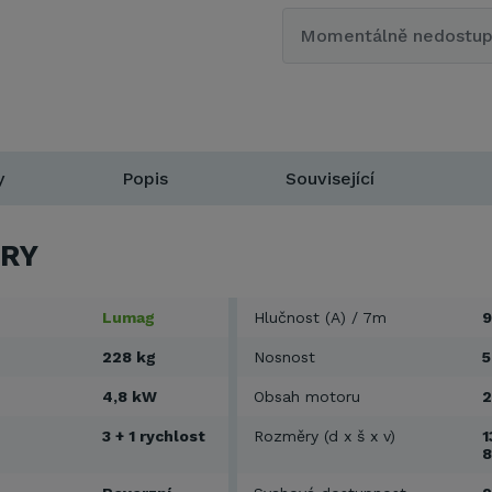
Momentálně nedostu
y
Popis
Související
RY
Lumag
Hlučnost (A) / 7m
9
228 kg
Nosnost
5
4,8 kW
Obsah motoru
2
3 + 1 rychlost
Rozměry (d x š x v)
1