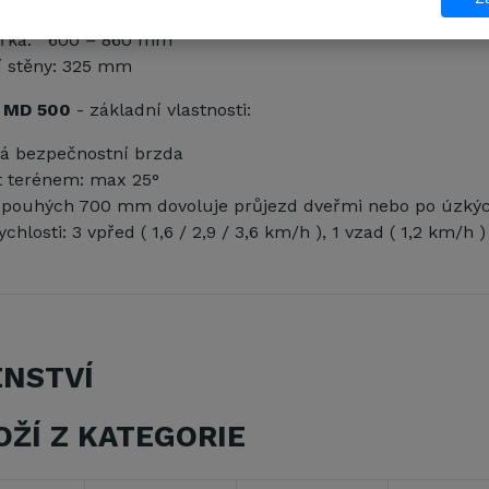
délka: 1025 – 1155 mm
 šířka: 600 – 860 mm
í stěny: 325 mm
 MD 500
- základní vlastnosti:
á bezpečnostní brzda
t terénem: max 25°
je pouhých 700 mm dovoluje průjezd dveřmi nebo po úzký
chlosti: 3 vpřed ( 1,6 / 2,9 / 3,6 km/h ), 1 vzad ( 1,2 km/h )
ENSTVÍ
OŽÍ Z KATEGORIE