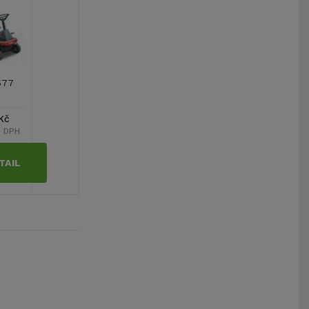
577
Kč
s DPH
TAIL