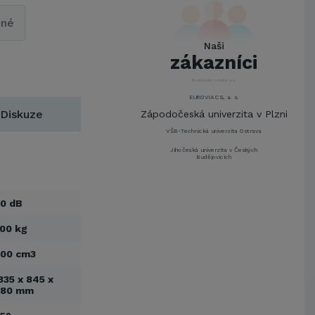
UNIVERZITA PARDUBICE
ŠKODA AUTO a.s.
pné
Mendelova univerzita v
Naši
Brně,Správa kolejí a menz
zákazníci
Arcibiskupství pražské
Kostelecké uzeniny a.s.
EUROVIA CS, a. s.
Diskuze
Zápodočeská univerzita v Plzni
VŠB-Technická univerzita Ostrava
Jihočeská univerzita v Českých
Budějovicích
Metrostav a.s.
UNIVERZITA PARDUBICE
0 dB
ŠKODA AUTO a.s.
00 kg
Mendelova univerzita v
Brně,Správa kolejí a menz
00 cm3
Arcibiskupství pražské
Kostelecké uzeniny a.s.
335 x 845 x
880 mm
EUROVIA CS, a. s.
Zápodočeská univerzita v Plzni