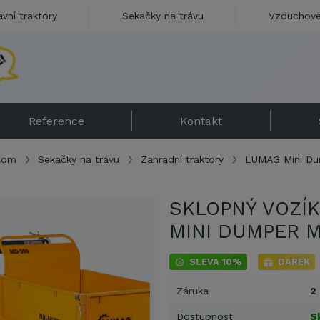
avní traktory
Sekačky na trávu
Vzduchové
N
e
j
p
r
o
d
á
v
a
n
ě
j
š
í
s
e
k
a
č
k
a
v
Reference
Kontakt
.Com
Sekačky na trávu
Zahradní traktory
LUMAG Mini D
SKLOPNÝ VOZÍ
MINI DUMPER 
SLEVA 10%
DÁREK
Záruka
2
Dostupnost
S