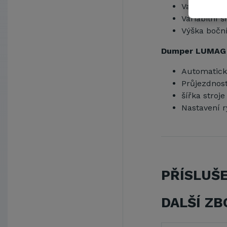
Variabilní 
Variabilní
Výška bočn
Dumper LUMAG
Automatick
Průjezdnos
šířka stro
Nastavení ry
PŘÍSLUŠ
DALŠÍ ZB