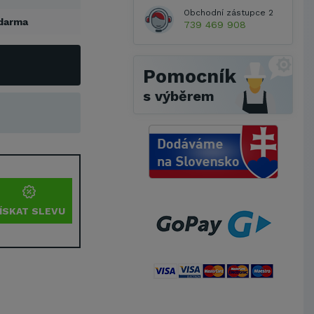
Obchodní zástupce 2
darma
739 469 908
Pomocník
s výběrem
ÍSKAT SLEVU
Metrostav a.s.