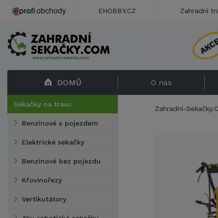
EHOBBY.CZ
Zahradní tr
DOMŮ
O nás
Sekačky na trávu
Zahradní-Sekačky
Benzínové s pojezdem
Elektrické sekačky
Benzínové bez pojezdu
Křovinořezy
Vertikutátory